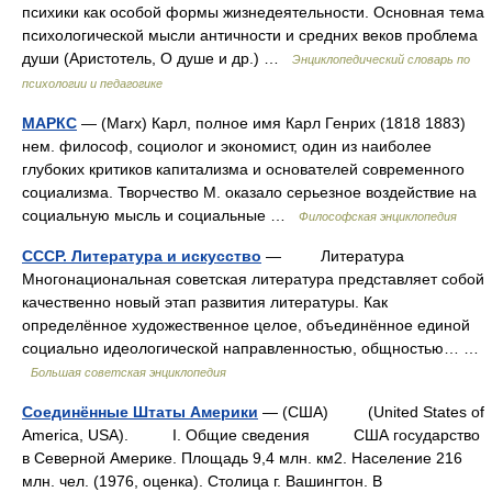
психики как особой формы жизнедеятельности. Основная тема
психологической мысли античности и средних веков проблема
души (Аристотель, О душе и др.) …
Энциклопедический словарь по
психологии и педагогике
МАРКС
— (Marx) Карл, полное имя Карл Генрих (1818 1883)
нем. философ, социолог и экономист, один из наиболее
глубоких критиков капитализма и основателей современного
социализма. Творчество М. оказало серьезное воздействие на
социальную мысль и социальные …
Философская энциклопедия
СССР. Литература и искусство
— Литература
Многонациональная советская литература представляет собой
качественно новый этап развития литературы. Как
определённое художественное целое, объединённое единой
социально идеологической направленностью, общностью… …
Большая советская энциклопедия
Соединённые Штаты Америки
— (США) (United States of
America, USA). I. Общие сведения США государство
в Северной Америке. Площадь 9,4 млн. км2. Население 216
млн. чел. (1976, оценка). Столица г. Вашингтон. В